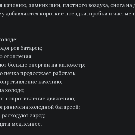
качению, зимних шин, плотного воздуха, снега на
му добавляются короткие поездки, пробки и частые 
холоде;
одогрев батареи;
о отопления;
ют больше энергии на километр;
но печка продолжает работать;
опротивление качению;
а холоде;
ают сопротивление движению;
ограничена холодной батареей;
 расходуют заряд;
идти медленнее.