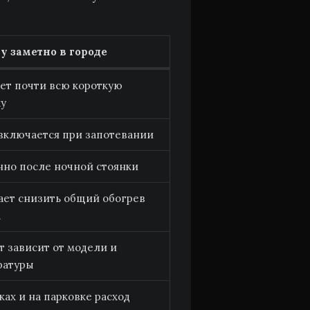
у заметно в городе
ет почти всю короткую
ку
включается при запотевании
нно после ночной стоянки
ает снизить общий обогрев
а
 зависит от модели и
ратуры
ках и на парковке расход