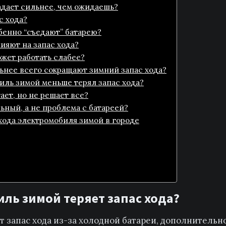
адает сильнее, чем ожидаешь?
с хода?
бенно “съедают” батарею?
ияют на запас хода?
жет работать слабее?
ьнее всего сокращают зимний запас хода?
иль зимой меньше терял запас хода?
ет, но не решает все?
льный, а не проблема с батареей?
 хода электромобиля зимой в городе
ль зимой теряет запас хода?
 запас хода из-за холодной батареи, дополнительно