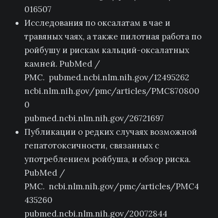
016507
Исследования по оксалатам в чае и
травяных чаях, а также пилотная работа по
ройбушу и рискам кальций-оксалатных
камней. PubMed /
PMC. pubmed.ncbi.nlm.nih.gov/12495262
ncbi.nlm.nih.gov/pmc/articles/PMC870800
0
pubmed.ncbi.nlm.nih.gov/26721697
Публикации о редких случаях возможной
гепатотоксичности, связанных с
употреблением ройбуша, и обзор риска.
PubMed /
PMC. ncbi.nlm.nih.gov/pmc/articles/PMC4
435260
pubmed.ncbi.nlm.nih.gov/20072844