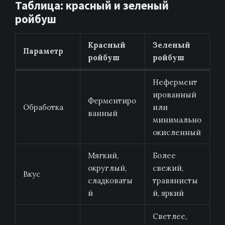
Таблица: красный и зеленый
ройбуш
Красный
Зеленый
Параметр
ройбуш
ройбуш
Нефермент
ированный
Ферментиро
Обработка
или
ванный
минимально
окисленный
Мягкий,
Более
округлый,
свежий,
Вкус
сладковаты
травянисты
й
й, яркий
Светлее,