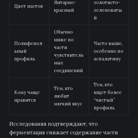
Янтарно-
золотисто-
Цвет настоя
красный
зеленоваты
й
Обычно
ниже по
Полифенол
Часто выше,
части
ьный
особенно по
чувствитель
профиль
аспалатину
ных
соединений
Тем, кто
Тем, кто
Кому чаще
ищет более
любит
нравится
“чистый”
мягкий вкус
профиль
Исследования подтверждают, что
ферментация снижает содержание части