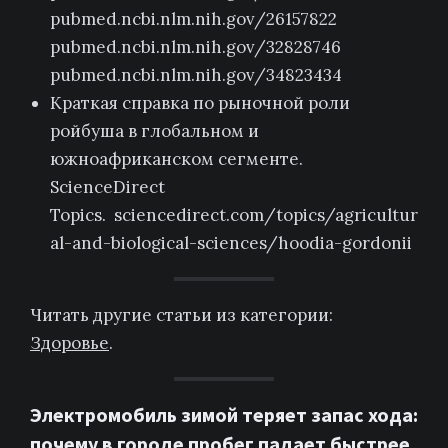
pubmed.ncbi.nlm.nih.gov/26157822
pubmed.ncbi.nlm.nih.gov/32828746
pubmed.ncbi.nlm.nih.gov/34823434
Краткая справка по рыночной роли
ройбуша в глобальном и
южноафриканском сегменте.
ScienceDirect
Topics. sciencedirect.com/topics/agricultur
al-and-biological-sciences/hoodia-gordonii
Читать другие статьи из категории:
Здоровье
.
Электромобиль зимой теряет запас хода:
почему в городе пробег падает быстрее,