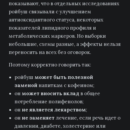
показывают, что в отдельных исследованиях
ройбуш связывали с улучшением
антиоксидантного статуса, некоторых
показателей липидного профиля и
метаболических маркеров. Но выборки
небольшие, схемы разные, а эффекты нельзя
переносить на всех без оговорок.
Поэтому корректно говорить так:
ройбуш
может быть полезной
заменой
напиткам с кофеином;
он
может вносить вклад
в общее
потребление полифенолов;
он
не является лекарством
;
он
не заменяет
лечение, если речь идет о
давлении, диабете, холестерине или