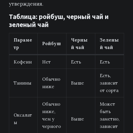
утверждения.
Таблица: ройбуш, черный чай и
зеленый чай
Параме
Черны
Зелены
Ройбуш
тр
й чай
й чай
Кофеин
Нет
Есть
Есть
Есть,
Обычно
Танины
Выше
зависит
ниже
от сорта
Обычно
Может
ниже,
быть
Оксалат
чем у
Выше
заметно,
ы
черного
зависит