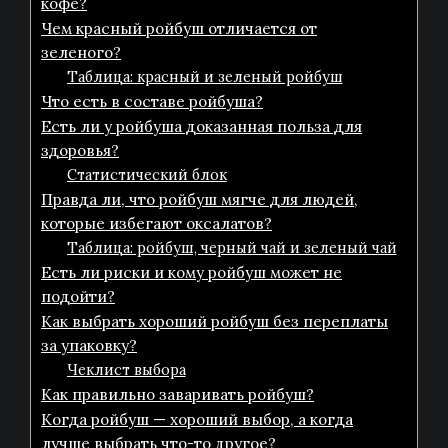
кофе?
Чем красный ройбуш отличается от
зеленого?
Таблица: красный и зеленый ройбуш
Что есть в составе ройбуша?
Есть ли у ройбуша доказанная польза для
здоровья?
Статистический блок
Правда ли, что ройбуш мягче для людей,
которые избегают оксалатов?
Таблица: ройбуш, черный чай и зеленый чай
Есть ли риски и кому ройбуш может не
подойти?
Как выбрать хороший ройбуш без переплаты
за упаковку?
Чеклист выбора
Как правильно заваривать ройбуш?
Когда ройбуш — хороший выбор, а когда
лучше выбрать что-то другое?