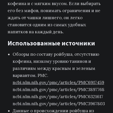
кофеина и с мягким вкусом. Если выбирать
его без мифов, понимать ограничения и не
ждать от чашки лишнего, он легко
становится одним из самых удобных
напитков на каждый день.
Использованные источники
Обзоры по составу ройбуша, отсутствию
кофеина, низкому уровню танинов и
различиям между красным и зеленым
вариантом. PMC.
ncbi.nlm.nih.gov/pmc/articles/PMC6917459
ncbi.nlm.nih.gov/pmc/articles/PMC3897768
ncbi.nlm.nih.gov/pmc/articles/PMC6321617
ncbi.nlm.nih.gov/pmc/articles/PMC3967803
Данные о происхождении ройбуша из