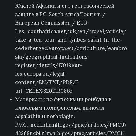
Южной Африки и его географической
защите в ЕС. South Africa Tourism /
European Commission / EUR-
Lex. southafrica.net/uk/en/travel/article/
take-a-tea-tour-and-fynbos-safari-in-the-
cederbergec.europa.eu/agriculture/eambro
sia/geographical-indications-
register/details/17018eur-
lex.europa.eu/legal-
content/EN/TXT/PDF/?
uri=CELEX:32021R0865
Материалы по фитохимии ройбуша и
ключевым полифенолам, включая
aspalathin и nothofagin.
PMC. ncbi.nlm.nih.gov/pmc/articles/PMC97
43269ncbi.nlm.nih.gov/pmc/articles/PMC11