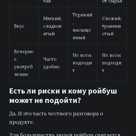
чая
от сырья
Терпкий
Мягкий,
Свежий,
,
Вкус
сладков
травяни
насыще
атый
стый
нный
Вечерне
Не всем
Не всем
е
Часто
подходи
подходи
употреб
удобно
т
т
ление
Есть ли риски и кому ройбуш
может не подойти?
Да. И это часть честного разговора о
продукте.
Для большинства людей ройбуш считается