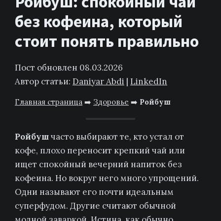
Ройбуш: спокойный чай
без кофеина, который
стоит понять правильно
Пост обновлен 08.03.2026
Автор статьи:
Daniyar Abdi
|
LinkedIn
Главная страница
➡️
Здоровье
➡️
Ройбуш
Ройбуш
часто выбирают те, кто устал от
кофе, плохо переносит крепкий чай или
ищет спокойный вечерний напиток без
кофеина. Но вокруг него много упрощений.
Одни называют его почти идеальным
суперфудом. Другие считают обычной
модной заваркой. Истина, как обычно,